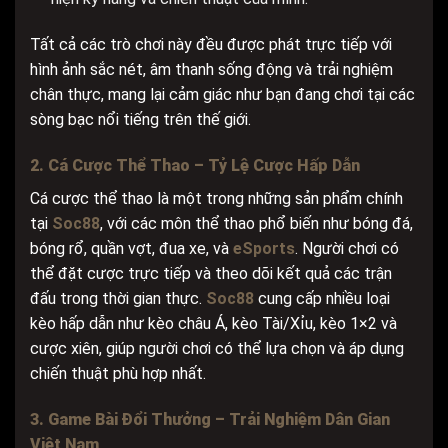
Tất cả các trò chơi này đều được phát trực tiếp với
hình ảnh sắc nét, âm thanh sống động và trải nghiệm
chân thực, mang lại cảm giác như bạn đang chơi tại các
sòng bạc nổi tiếng trên thế giới.
2. Cá Cược Thể Thao – Tỷ Lệ Cược Hấp Dẫn
Cá cược thể thao là một trong những sản phẩm chính
tại
Soc88
, với các môn thể thao phổ biến như bóng đá,
bóng rổ, quần vợt, đua xe, và
eSports
. Người chơi có
thể đặt cược trực tiếp và theo dõi kết quả các trận
đấu trong thời gian thực.
Soc88
cung cấp nhiều loại
kèo hấp dẫn như kèo châu Á, kèo Tài/Xỉu, kèo 1×2 và
cược xiên, giúp người chơi có thể lựa chọn và áp dụng
chiến thuật phù hợp nhất.
3. Game Bài Đổi Thưởng – Trải Nghiệm Dân Gian
Việt Nam