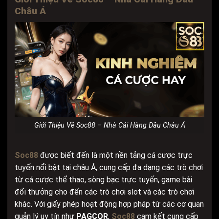
Châu Á
Giới Thiệu Về Soc88 – Nhà Cái Hàng Đầu Châu Á
Soc88
được biết đến là một nền tảng cá cược trực
tuyến nổi bật tại châu Á, cung cấp đa dạng các trò chơi
từ cá cược thể thao, sòng bạc trực tuyến, game bài
đổi thưởng cho đến các trò chơi slot và các trò chơi
khác. Với giấy phép hoạt động hợp pháp từ các cơ quan
quản lý uy tín như
PAGCOR
,
Soc88
cam kết cung cấp