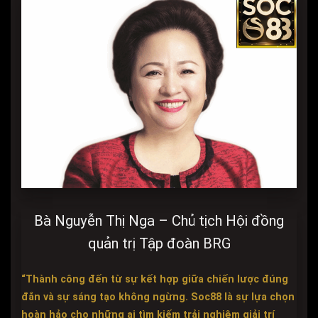
Bà Nguyễn Thị Nga – Chủ tịch Hội đồng
quản trị Tập đoàn BRG
“Thành công đến từ sự kết hợp giữa chiến lược đúng
đắn và sự sáng tạo không ngừng. Soc88 là sự lựa chọn
hoàn hảo cho những ai tìm kiếm trải nghiệm giải trí