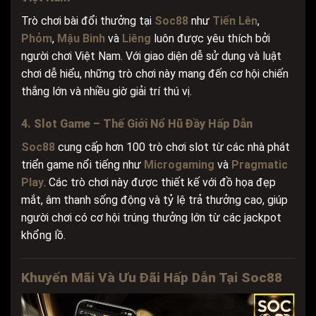
Trò chơi bài đổi thưởng tại
Soc88
như
Tiến Lên
,
Phỏm
,
Mậu Binh
và
Liêng
luôn được yêu thích bởi
người chơi Việt Nam. Với giao diện dễ sử dụng và luật
chơi dễ hiểu, những trò chơi này mang đến cơ hội chiến
thắng lớn và nhiều giờ giải trí thú vị.
4. Slot Game – Thế Giới Nổ Hũ Đầy Hấp Dẫn
Soc88
cung cấp hơn 100 trò chơi slot từ các nhà phát
triển game nổi tiếng như
Microgaming
và
Pragmatic
Play
. Các trò chơi này được thiết kế với đồ họa đẹp
mắt, âm thanh sống động và tỷ lệ trả thưởng cao, giúp
người chơi có cơ hội trúng thưởng lớn từ các jackpot
khổng lồ.
Khuyến Mãi Và Ưu Đãi Hấp Dẫn Tại
Soc88