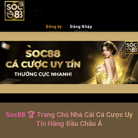
Chuyển
đến
nội
dung
Đăng ký
Đăng Nhập
Soc88 🏆 Trang Chủ Nhà Cái Cá Cược Uy
Tín Hàng Đầu Châu Á