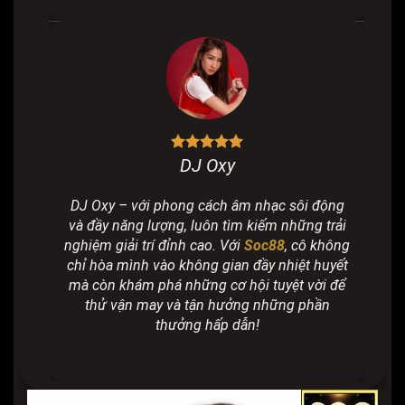
DJ Oxy
DJ Oxy – với phong cách âm nhạc sôi động
và đầy năng lượng, luôn tìm kiếm những trải
nghiệm giải trí đỉnh cao. Với
Soc88
, cô không
chỉ hòa mình vào không gian đầy nhiệt huyết
mà còn khám phá những cơ hội tuyệt vời để
thử vận may và tận hưởng những phần
thưởng hấp dẫn!