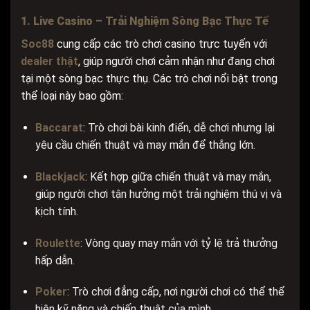
1. Live Casino – Trải Nghiệm Sòng Bạc Thực Tế
Soc88
cung cấp các trò chơi casino trực tuyến với
dealer thật
, giúp người chơi cảm nhận như đang chơi
tại một sòng bạc thực thụ. Các trò chơi nổi bật trong
thể loại này bao gồm:
Baccarat
: Trò chơi bài kinh điển, dễ chơi nhưng lại
yêu cầu chiến thuật và may mắn để thắng lớn.
Blackjack
: Kết hợp giữa chiến thuật và may mắn,
giúp người chơi tận hưởng một trải nghiệm thú vị và
kịch tính.
Roulette
: Vòng quay may mắn với tỷ lệ trả thưởng
hấp dẫn.
Poker
: Trò chơi đẳng cấp, nơi người chơi có thể thể
hiện kỹ năng và chiến thuật của mình.