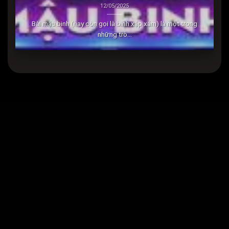
12/05/2025
Bài mậu binh (hay còn gọi là binh xập xám) là một trong
những trò...