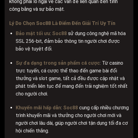
không phải lo ngại về các vấn đề liên quan đến tính
công bằng và sự bảo mật.
Lý Do Chọn
Soc88
Là Điểm Đến Giải Trí Uy Tín
Bảo mật tối ưu
:
Soc88
sử dụng công nghệ mã hóa
SSL 256-bit, đảm bảo thông tin người chơi được
bảo vệ tuyệt đối.
Sự đa dạng trong sản phẩm cá cược
: Từ casino
trực tuyến, cá cược thể thao đến game bài đổi
thưởng và slot game, tất cả đều được cập nhật và
phát triển liên tục để mang đến trải nghiệm tốt nhất
cho người chơi.
Khuyến mãi hấp dẫn
:
Soc88
cung cấp nhiều chương
trình khuyến mãi và thưởng cho người chơi mới và
người chơi lâu dài, giúp người chơi tận dụng tối đa cơ
hội chiến thắng.