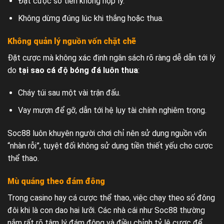
Đặt cược số tiền không hợp lý.
Không dừng đúng lúc khi thắng hoặc thua.
Không quản lý nguồn vốn chặt chẽ
Đặt cược mà không xác định ngân sách rõ ràng dễ dẫn tới lý
do
tại sao cá độ bóng đá luôn thua
:
Cháy túi sau một vài trận đấu.
Vay mượn để gỡ, dẫn tới hệ lụy tài chính nghiêm trọng.
Soc88 luôn khuyên người chơi chỉ nên sử dụng nguồn vốn
“nhàn rỗi”, tuyệt đối không sử dụng tiền thiết yếu cho cược
thể thao.
Mù quáng theo đám đông
Trong casino hay cá cược thể thao, việc chạy theo số đông
đôi khi là con dao hai lưỡi. Các nhà cái như Soc88 thường
nắm rất rõ tâm lý đám đông và điều chỉnh tỷ lệ cược để