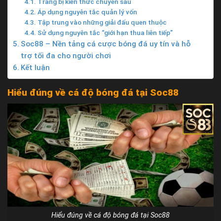
Trang bị kiến thức chuyên sâu
Áp dụng nguyên tắc quản lý vốn
Tập trung vào những giải đấu quen thuộc
Sử dụng nguyên tắc “giới hạn thua liên tiếp”
Soc88 – Nền tảng cá cược bóng đá uy tín và hỗ
trợ tối đa cho người chơi
Kết luận
Hiểu đúng về cá độ bóng đá tại Soc88
Hiểu đúng về cá độ bóng đá tại Soc88