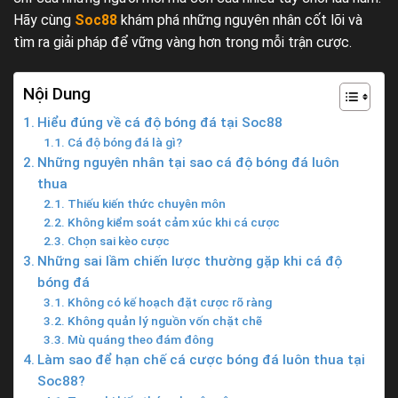
Hãy cùng
Soc88
khám phá những nguyên nhân cốt lõi và
tìm ra giải pháp để vững vàng hơn trong mỗi trận cược.
Nội Dung
Hiểu đúng về cá độ bóng đá tại Soc88
Cá độ bóng đá là gì?
Những nguyên nhân tại sao cá độ bóng đá luôn
thua
Thiếu kiến thức chuyên môn
Không kiểm soát cảm xúc khi cá cược
Chọn sai kèo cược
Những sai lầm chiến lược thường gặp khi cá độ
bóng đá
Không có kế hoạch đặt cược rõ ràng
Không quản lý nguồn vốn chặt chẽ
Mù quáng theo đám đông
Làm sao để hạn chế cá cược bóng đá luôn thua tại
Soc88?