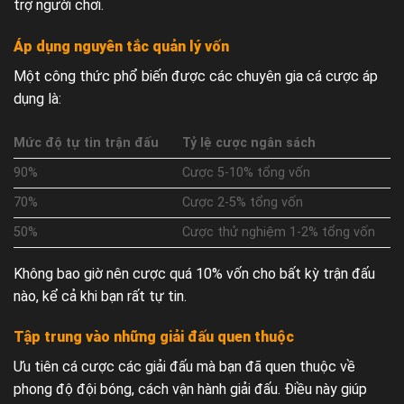
trợ người chơi.
Áp dụng nguyên tắc quản lý vốn
Một công thức phổ biến được các chuyên gia cá cược áp
dụng là:
Mức độ tự tin trận đấu
Tỷ lệ cược ngân sách
90%
Cược 5-10% tổng vốn
70%
Cược 2-5% tổng vốn
50%
Cược thử nghiệm 1-2% tổng vốn
Không bao giờ nên cược quá 10% vốn cho bất kỳ trận đấu
nào, kể cả khi bạn rất tự tin.
Tập trung vào những giải đấu quen thuộc
Ưu tiên cá cược các giải đấu mà bạn đã quen thuộc về
phong độ đội bóng, cách vận hành giải đấu. Điều này giúp