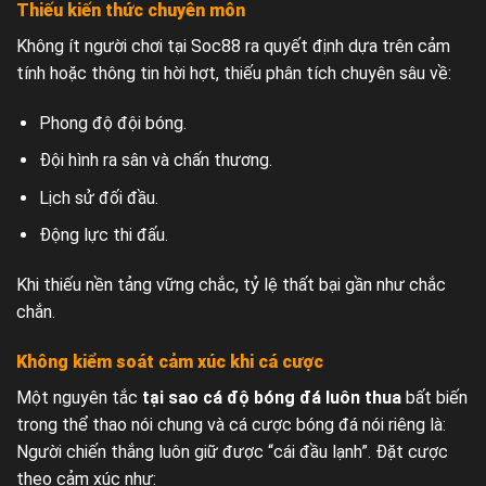
Thiếu kiến thức chuyên môn
Không ít người chơi tại Soc88 ra quyết định dựa trên cảm
tính hoặc thông tin hời hợt, thiếu phân tích chuyên sâu về:
Phong độ đội bóng.
Đội hình ra sân và chấn thương.
Lịch sử đối đầu.
Động lực thi đấu.
Khi thiếu nền tảng vững chắc, tỷ lệ thất bại gần như chắc
chắn.
Không kiểm soát cảm xúc khi cá cược
Một nguyên tắc
tại sao cá độ bóng đá luôn thua
bất biến
trong thể thao nói chung và cá cược bóng đá nói riêng là:
Người chiến thắng luôn giữ được “cái đầu lạnh”. Đặt cược
theo cảm xúc như: