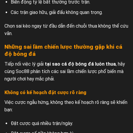
Biến động tỷ lệ bất thường trước trận.
Các trận giao hữu, giải đấu không quan trọng.
Chọn sai kèo ngay từ đầu dẫn đến chuỗi thua không thể cứu
vãn.
Những sai lầm chiến lược thường gặp khi cá
độ bóng đá
Tiếp nối việc lý giải
tại sao cá độ bóng đá luôn thua
, hãy
cùng Soc88 phân tích các sai lầm chiến lược phổ biến mà
người chơi hay mắc phải.
Không có kế hoạch đặt cược rõ ràng
Việc cược ngẫu hứng, không theo kế hoạch rõ ràng sẽ khiến
bạn:
Đặt cược quá nhiều trận/ngày.