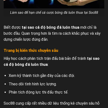
Làm sao để hạn chế cá cược bóng đá luôn thua tại Soc88
Biết được
tại sao cá độ bóng đá luôn thua
mới chỉ là
bước đầu. Quan trọng hơn là tìm ra cách khắc phục và xây
dựng chiến lược đúng đắn.
Trang bị kiến thức chuyên sâu
Hãy học cách phân tích trận đấu bài bản để tránh
tại sao
cá độ bóng đá luôn thua
:
Xem kỹ thành tích gần đây của các đội.
Theo dõi tình hình lực lượng.
Phân tích động lực thi đấu thực tế.
Soc88 cung cấp rất nhiều dữ liệu thống kê chuyên sâu hỗ