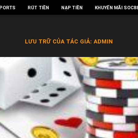
PORTS
RÚT TIỀN
NẠP TIỀN
KHUYẾN MÃI SOC8
LƯU TRỮ CỦA TÁC GIẢ:
ADMIN