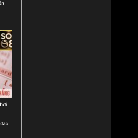
ẫn
hơi
 đặc