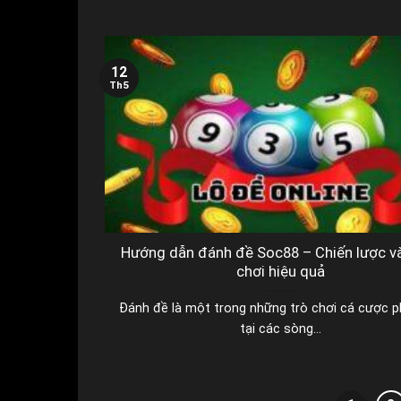
12
Th5
Hướng dẫn đánh đề Soc88 – Chiến lược v
chơi hiệu quả
Đánh đề là một trong những trò chơi cá cược p
tại các sòng...