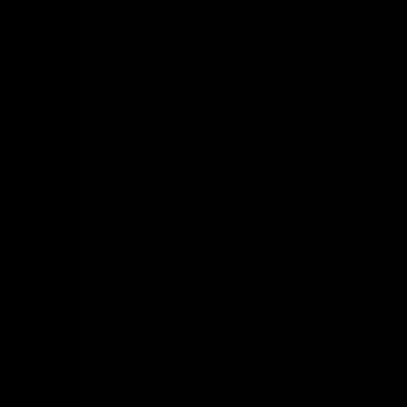
Soc88