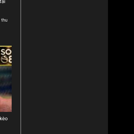
tại
 thu
 kèo