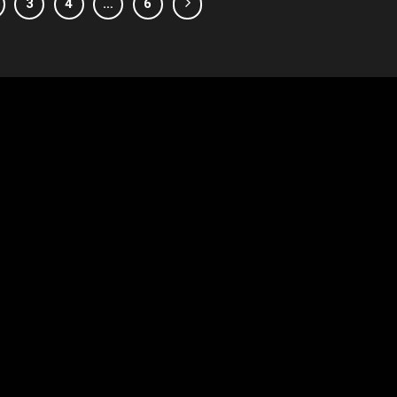
3
4
…
6