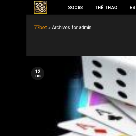
Chuyển
SOC88
THỂ THAO
ES
đến
nội
dung
77bet
»
Archives for admin
12
Th5