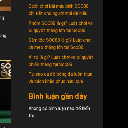
Cách chơi bài mậu binh SOC88
chi tiết cho người mới dễ hiểu
ng
Phỏm SOC88 là gì? Luật chơi và
bí quyết thắng lớn tại Soc88
rong
Sâm lốc SOC88 là gì? Luật chơi
và mẹo thắng lớn tại Soc88
Xì tố là gì? Luật chơi và bí quyết
chiến thắng tại Soc88
Tại sao cá độ bóng đá luôn thua
và cách khắc phục hiệu quả
Bình luận gần đây
Không có bình luận nào để hiển
thị.