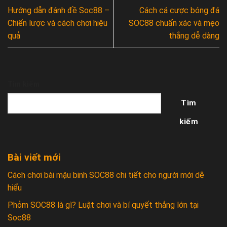
Hướng dẫn đánh đề Soc88 –
Cách cá cược bóng đá
Chiến lược và cách chơi hiệu
SOC88 chuẩn xác và mẹo
quả
thắng dễ dàng
Tìm kiếm
Tìm
kiếm
Bài viết mới
Cách chơi bài mậu binh SOC88 chi tiết cho người mới dễ
hiểu
Phỏm SOC88 là gì? Luật chơi và bí quyết thắng lớn tại
Soc88