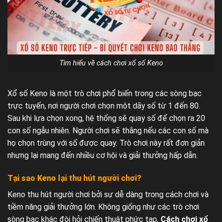
Tìm hiểu về cách chơi xổ số Keno
Xổ số Keno là một trò chơi phổ biến trong các sòng bạc
trực tuyến, nơi người chơi chọn một dãy số từ 1 đến 80.
Sau khi lựa chọn xong, hệ thống sẽ quay số để chọn ra 20
con số ngẫu nhiên. Người chơi sẽ thắng nếu các con số mà
họ chọn trùng với số được quay. Trò chơi này rất đơn giản
nhưng lại mang đến nhiều cơ hội và giải thưởng hấp dẫn.
Tại sao Keno lại thu hút người chơi?
Keno thu hút người chơi bởi sự dễ dàng trong cách chơi và
tiềm năng giải thưởng lớn. Không giống như các trò chơi
sòng bạc khác đòi hỏi chiến thuật phức tạp,
Cách chơi xổ