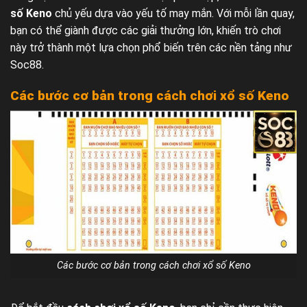
số Keno
chủ yếu dựa vào yếu tố may mắn. Với mỗi lần quay,
bạn có thể giành được các giải thưởng lớn, khiến trò chơi
này trở thành một lựa chọn phổ biến trên các nền tảng như
Soc88.
Các bước cơ bản trong cách chơi xổ số Keno
Các bước cơ bản trong cách chơi xổ số Keno