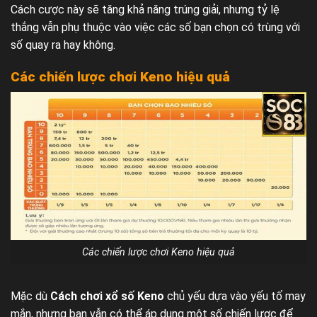
Cách cược này sẽ tăng khả năng trúng giải, nhưng tỷ lệ
thắng vẫn phụ thuộc vào việc các số bạn chọn có trùng với
số quay ra hay không.
Các chiến lược chơi Keno hiệu quả
Các chiến lược chơi Keno hiệu quả
Mặc dù
Cách chơi xổ số Keno
chủ yếu dựa vào yếu tố may
mắn, nhưng bạn vẫn có thể áp dụng một số chiến lược để