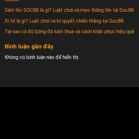
Sâm lốc SOC88 là gì? Luật chơi và mẹo thắng lớn tại Soc88
Xì tố là gì? Luật chơi và bí quyết chiến thắng tại Soc88
Tại sao cá độ bóng đá luôn thua và cách khắc phục hiệu quả
Bình luận gần đây
Không có bình luận nào để hiển thị.