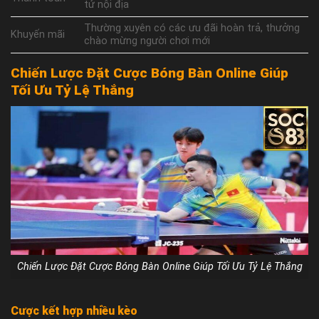
tử nội địa
Thường xuyên có các ưu đãi hoàn trả, thưởng
Khuyến mãi
chào mừng người chơi mới
Chiến Lược Đặt Cược Bóng Bàn Online Giúp
Tối Ưu Tỷ Lệ Thắng
Chiến Lược Đặt Cược Bóng Bàn Online Giúp Tối Ưu Tỷ Lệ Thắng
Cược kết hợp nhiều kèo