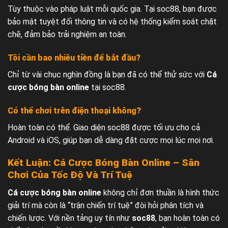
Tùy thuộc vào pháp luật mỗi quốc gia. Tại soc88, bạn được
bảo mật tuyệt đối thông tin và có hệ thống kiểm soát chặt
chẽ, đảm bảo trải nghiệm an toàn.
Tôi cần bao nhiêu tiền để bắt đầu?
Chỉ từ vài chục nghìn đồng là bạn đã có thể thử sức với
Cá
cược bóng bàn online
tại soc88.
Có thể chơi trên điện thoại không?
Hoàn toàn có thể. Giao diện soc88 được tối ưu cho cả
Android và iOS, giúp bạn dễ dàng đặt cược mọi lúc mọi nơi.
Kết Luận: Cá Cược Bóng Bàn Online – Sân
Chơi Của Tốc Độ Và Trí Tuệ
Cá cược bóng bàn online
không chỉ đơn thuần là hình thức
giải trí mà còn là “trận chiến trí tuệ” đòi hỏi phân tích và
chiến lược. Với nền tảng uy tín như
soc88
, bạn hoàn toàn có