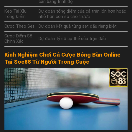
cân bằng trình độ
Kèo Tài Xỉu
Dự đoán tổng điểm của cả trận lớn hơn hoặc
Tổng Điểm
nhỏ hơn con số cho trước
Cược Theo Set
Dự đoán kết quả từng set đấu riêng biệt
Cược Điểm Số
Dự đoán tỷ số cụ thể của trận đấu
Chính Xác
Kinh Nghiệm Chơi Cá Cược Bóng Bàn Online
Tại Soc88 Từ Người Trong Cuộc