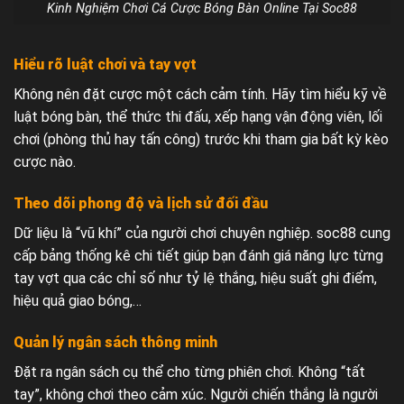
Kinh Nghiệm Chơi Cá Cược Bóng Bàn Online Tại Soc88
Hiểu rõ luật chơi và tay vợt
Không nên đặt cược một cách cảm tính. Hãy tìm hiểu kỹ về
luật bóng bàn, thể thức thi đấu, xếp hạng vận động viên, lối
chơi (phòng thủ hay tấn công) trước khi tham gia bất kỳ kèo
cược nào.
Theo dõi phong độ và lịch sử đối đầu
Dữ liệu là “vũ khí” của người chơi chuyên nghiệp. soc88 cung
cấp bảng thống kê chi tiết giúp bạn đánh giá năng lực từng
tay vợt qua các chỉ số như tỷ lệ thắng, hiệu suất ghi điểm,
hiệu quả giao bóng,…
Quản lý ngân sách thông minh
Đặt ra ngân sách cụ thể cho từng phiên chơi. Không “tất
tay”, không chơi theo cảm xúc. Người chiến thắng là người