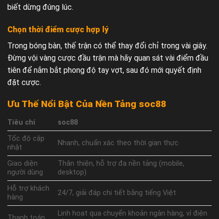
biết dừng đúng lúc.
Chọn thời điểm cược hợp lý
Trong bóng bàn, thế trận có thể thay đổi chỉ trong vài giây.
Đừng vội vàng cược đầu trận mà hãy quan sát vài điểm đầu
tiên để nắm bắt phong độ tay vợt, sau đó mới quyết định
đặt cược.
Ưu Thế Nổi Bật Của Nền Tảng soc88
Tiêu chí
soc88
Tốc độ cập
Nhanh, chuẩn xác theo thời gian thực
nhật
Giao diện
Thân thiện, hỗ trợ đa nền tảng (mobile,
người dùng
desktop)
Hỗ trợ khách
24/7, giải đáp chi tiết bằng tiếng Việt
hàng
Linh hoạt qua chuyển khoản ngân hàng, ví điện
Thanh toán