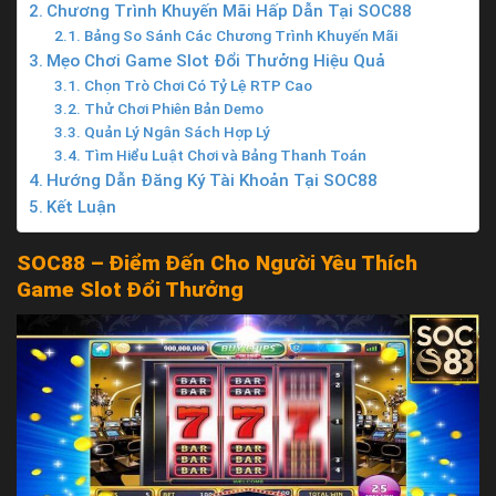
Chương Trình Khuyến Mãi Hấp Dẫn Tại SOC88
Bảng So Sánh Các Chương Trình Khuyến Mãi
Mẹo Chơi Game Slot Đổi Thưởng Hiệu Quả
Chọn Trò Chơi Có Tỷ Lệ RTP Cao
Thử Chơi Phiên Bản Demo
Quản Lý Ngân Sách Hợp Lý
Tìm Hiểu Luật Chơi và Bảng Thanh Toán
Hướng Dẫn Đăng Ký Tài Khoản Tại SOC88
Kết Luận
SOC88 – Điểm Đến Cho Người Yêu Thích
Game Slot Đổi Thưởng