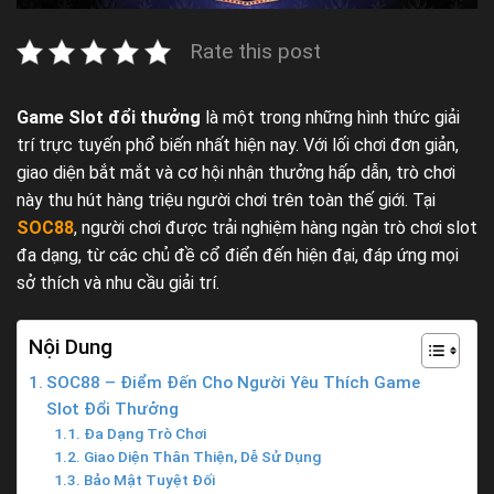
Rate this post
Game Slot đổi thưởng
là một trong những hình thức giải
trí trực tuyến phổ biến nhất hiện nay. Với lối chơi đơn giản,
giao diện bắt mắt và cơ hội nhận thưởng hấp dẫn, trò chơi
này thu hút hàng triệu người chơi trên toàn thế giới. Tại
SOC88
, người chơi được trải nghiệm hàng ngàn trò chơi slot
đa dạng, từ các chủ đề cổ điển đến hiện đại, đáp ứng mọi
sở thích và nhu cầu giải trí.
Nội Dung
SOC88 – Điểm Đến Cho Người Yêu Thích Game
Slot Đổi Thưởng
Đa Dạng Trò Chơi
Giao Diện Thân Thiện, Dễ Sử Dụng
Bảo Mật Tuyệt Đối