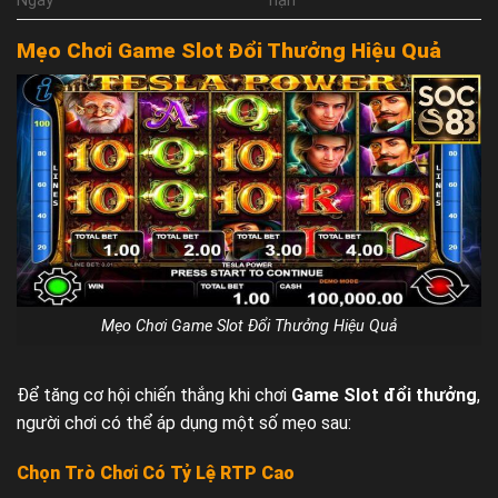
Ngày
hạn
Mẹo Chơi Game Slot Đổi Thưởng Hiệu Quả
Mẹo Chơi Game Slot Đổi Thưởng Hiệu Quả
Để tăng cơ hội chiến thắng khi chơi
Game Slot đổi thưởng
,
người chơi có thể áp dụng một số mẹo sau:
Chọn Trò Chơi Có Tỷ Lệ RTP Cao