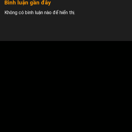
Bình luận gần đây
Không có bình luận nào để hiển thị.