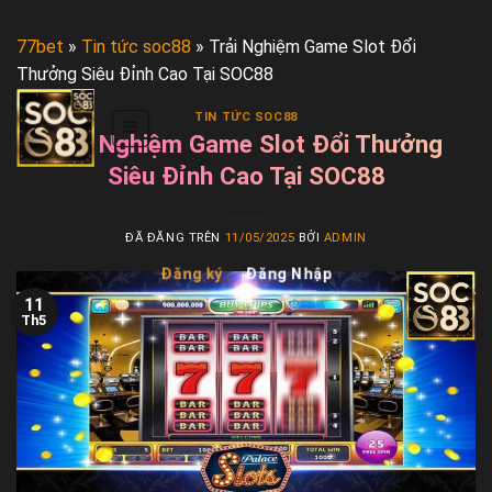
Chuyển
đến
77bet
»
Tin tức soc88
»
Trải Nghiệm Game Slot Đổi
nội
Thưởng Siêu Đỉnh Cao Tại SOC88
dung
TIN TỨC SOC88
Trải Nghiệm Game Slot Đổi Thưởng
Siêu Đỉnh Cao Tại SOC88
ĐÃ ĐĂNG TRÊN
11/05/2025
BỞI
ADMIN
Đăng ký
Đăng Nhập
11
Th5