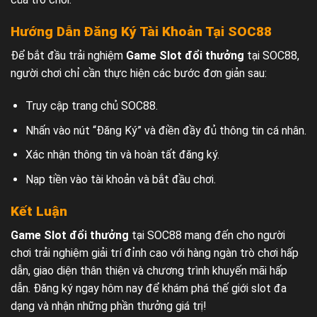
Hướng Dẫn Đăng Ký Tài Khoản Tại SOC88
Để bắt đầu trải nghiệm
Game Slot đổi thưởng
tại SOC88,
người chơi chỉ cần thực hiện các bước đơn giản sau:
Truy cập trang chủ SOC88.
Nhấn vào nút “Đăng Ký” và điền đầy đủ thông tin cá nhân.
Xác nhận thông tin và hoàn tất đăng ký.
Nạp tiền vào tài khoản và bắt đầu chơi.
Kết Luận
Game Slot đổi thưởng
tại SOC88 mang đến cho người
chơi trải nghiệm giải trí đỉnh cao với hàng ngàn trò chơi hấp
dẫn, giao diện thân thiện và chương trình khuyến mãi hấp
dẫn. Đăng ký ngay hôm nay để khám phá thế giới slot đa
dạng và nhận những phần thưởng giá trị!