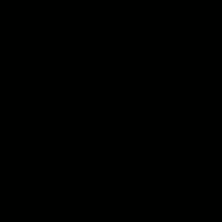
Soc88